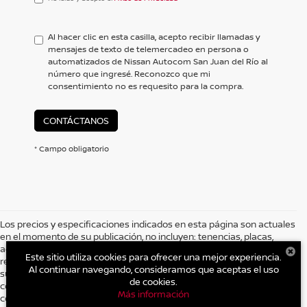
leído
y
acepto
Al hacer clic en esta casilla, acepto recibir llamadas y
el
mensajes de texto de telemercadeo en persona o
<a
automatizados de Nissan Autocom San Juan del Río al
href='/privacy.aspx'
número que ingresé. Reconozco que mi
target='_blank'>Aviso
consentimiento no es requesito para la compra.
de
Privacidad</a>
CONTÁCTANOS
* Campo obligatorio
Los precios y especificaciones indicados en esta página son actuales
en el momento de su publicación, no incluyen: tenencias, placas,
accesorios, seguro y gastos administrativos. Grupo AUTOCOM, se
Este sitio utiliza cookies para ofrecer una mejor experiencia.
reserva el derecho de modificar las especificaciones y los precios de
Al continuar navegando, consideramos que aceptas el uso
sus productos comunicándolo al cliente previo a la celebración del
de cookies.
contrato. Es posible que no represente el vehículo actual. (Opciones,
Más información
colores, versión y estilo pueden variar).
| Nissan Autocom San Juan del Río
|
Av. Central No. 26, San Cayetano.,
San