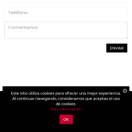
Este sitio utiliza cookies para ofrecer una mejor experiencia.
Al continuar navegando, consideramos que aceptas el uso
de cookies.
| Nissan Autocom San Juan del Río
|
Av. Central No. 26, San
Más información
Cayetano.,
San Juan del Río,
Querétaro,
México
76807
| Conmutador
general:
800-711-2886
|
Contáctanos
|
Aviso de Privacidad
|
Mapa del
OK
sitio