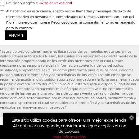
He leído y acepto el
Aviso de Privacidad
Al hacer clic en esta casilla, acepto recibir llamadas y mensajes de texto de
telemercadeo en persona o automatizados de Nissan Autocom San Juan del
Río al número que ingresé. Reconozco que mi consentimiento no es requesito
para la compra.
"Este sitio web contiene imágenes ilustrativas de los modelos existentes en los
distribuidores autorizados Nissan, los cuales son responsables directamente de la
información proporcionada de los vehículos ofertantes, por lo cual Nissan
Mexicana no es responsable de la información contenida de los vehículos
señalados, simplemente se utiliza como plataforma para que los consumidores
puedan obtener información y características de los vehículos, sin embargo se
recomienda acudir al distribuidor autorizado marcado en la ficha para llevar acabo
la posible compra-venta del vehículo, lo cual estará sujeta a disponibilidad de las
unidades. Por otro lado hacemos mención que este sitio web, no compromete a
ninguna de las partes a una promesa de compra-venta de las unidades, ya que
dicho convenio se formalizara por mutuo acuerdo de las partes, mediante firma y
contrato respectivo en el cual se establecerá el precio final y características de los
vehículos seminuevos aquí mostrados."
Este sitio utiliza cookies para ofrecer una mejor experiencia.
Al continuar navegando, consideramos que aceptas el uso
de cookies.
Más información