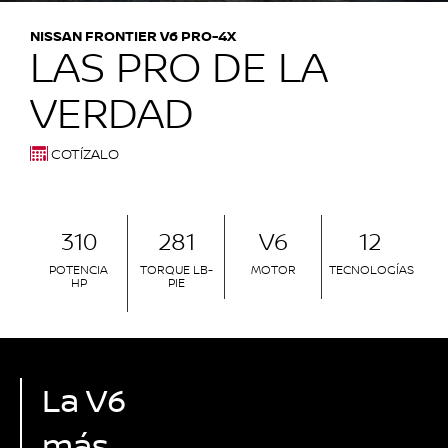
NISSAN FRONTIER V6 PRO-4X
LAS PRO DE LA
VERDAD
COTÍZALO
310
281
V6
12
POTENCIA
TORQUE LB-
MOTOR
TECNOLOGÍAS
HP
PIE
La V6
más