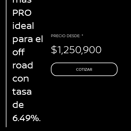
PRO
ideal
para el
PRECIO DESDE: *
$1,250,900
off
road
COTIZAR
con
tasa
de
6.49%.