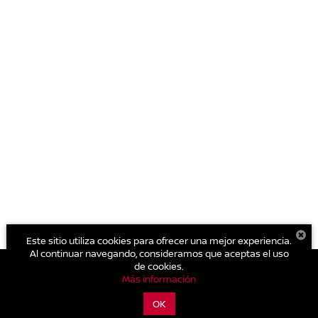
Este sitio utiliza cookies para ofrecer una mejor experiencia.
Al continuar navegando, consideramos que aceptas el uso
de cookies.
Más información
| Nissan Autocom San Juan del Río
|
Av. Central No. 26, San Cayetano.,
San
Juan del Río,
Querétaro,
México
76807
| Conmutador general:
800-711-
OK
2886
|
Contáctanos
|
Aviso de Privacidad
|
Mapa del sitio