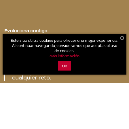
Evoluciona contigo
Nuevo Nissan X-Trail
Este sitio utiliza cookies para ofrecer una mejor experiencia.
Al continuar navegando, consideramos que aceptas el uso
de cookies.
Diseñado para imponerse en cada
Más información
camino, con tecnología que responde al
OK
instante y un desempeño que se adapta a
cualquier reto.
181 HP
180 LB-PIE
Motor 2.5L
Potencia
Torque
4 cilindros
Cotízalo
Descargar catálogo