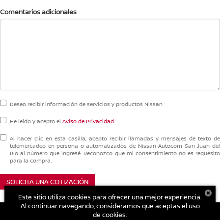
Comentarios adicionales
Deseo recibir información de servicios y productos Nissan
He leído y acepto el
Aviso de Privacidad
Al hacer clic en esta casilla, acepto recibir llamadas y mensajes de texto de
telemercadeo en persona o automatizados de Nissan Autocom San Juan del
Río al número que ingresé. Reconozco que mi consentimiento no es requesito
para la compra.
SOLICITA UNA COTIZACIÓN
Este sitio utiliza cookies para ofrecer una mejor experiencia.
Al continuar navegando, consideramos que aceptas el uso
de cookies.