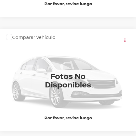
Por favor, revise luego
Comparar vehículo
Precio:
$683,900
2026
NISSAN NP300
FRONTIER LE TA
Nissan Autocom San Juan del Río
OBTÉN UNA COTIZACIÓN
Valores:
597032
Ext.
Int.
CHATEA SOBRE EL AUTO
Disponible
Fotos No
Disponibles
CLICK TO CALL
Por favor, revise luego