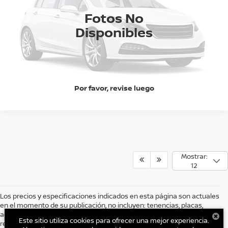
Ext.
Int.
CHATEA SOBRE EL AUTO
Disponible
Fotos No
Disponibles
CLICK TO CALL
Por favor, revise luego
Mostrar:
12
Los precios y especificaciones indicados en esta página son actuales
en el momento de su publicación, no incluyen: tenencias, placas,
accesorios, seguro y gastos administrativos. Grupo AUTOCOM, se
Este sitio utiliza cookies para ofrecer una mejor experiencia.
reserva el derecho de modificar las especificaciones y los precios de