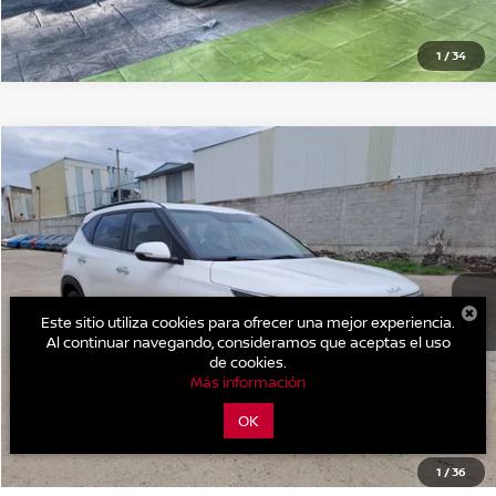
1
/
34
Comparar vehículo
Precio:
$370,700
2023
KIA SELTOS
SX
Nissan Autocom Querétaro La Capilla
OBTÉN UNA COTIZACIÓN
Valores:
616779
110,428 km
OBTÉN FINANCIAMIENTO
Ext.
Int.
Disponible
Este sitio utiliza cookies para ofrecer una mejor experiencia.
CHATEA SOBRE EL AUTO
Al continuar navegando, consideramos que aceptas el uso
de cookies.
Más información
CLICK TO CALL
OK
1
/
36