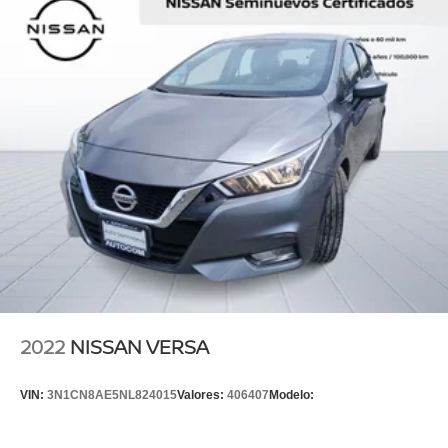
2022
NISSAN VERSA
VIN:
3N1CN8AE5NL824015
Valores:
406407
Modelo: