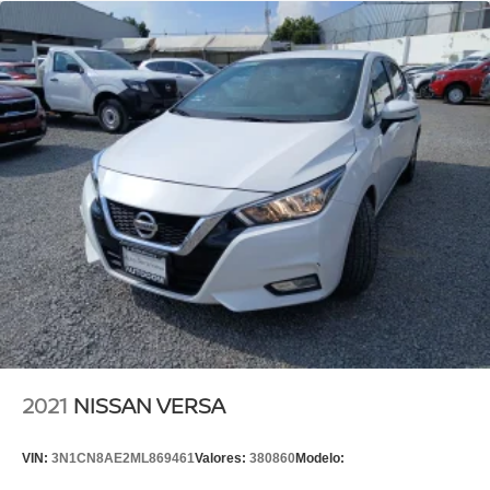
2021
NISSAN VERSA
VIN:
3N1CN8AE2ML869461
Valores:
380860
Modelo: