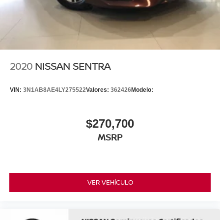
2020
NISSAN SENTRA
VIN:
3N1AB8AE4LY275522
Valores:
362426
Modelo:
$270,700
MSRP
VER VEHÍCULO