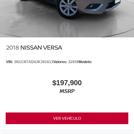
2018
NISSAN VERSA
VIN:
3N1CN7AD4JK391613
Valores:
32939
Modelo:
$197,900
MSRP
VER VEHÍCULO