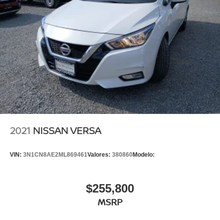
2021
NISSAN VERSA
VIN:
3N1CN8AE2ML869461
Valores:
380860
Modelo:
$255,800
MSRP