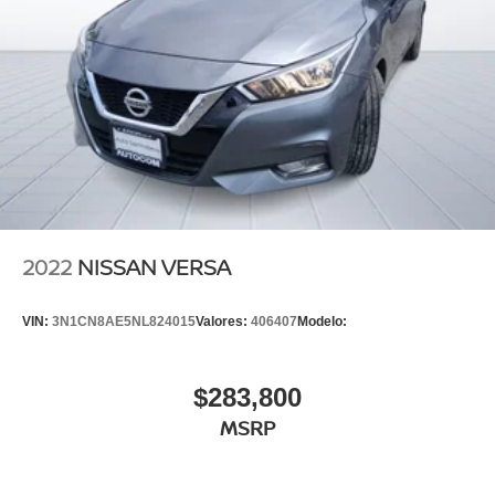
2022
NISSAN VERSA
VIN:
3N1CN8AE5NL824015
Valores:
406407
Modelo:
$283,800
MSRP