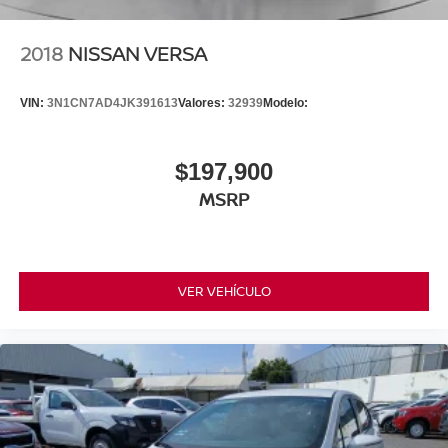
2018
NISSAN VERSA
VIN:
3N1CN7AD4JK391613
Valores:
32939
Modelo:
$197,900
MSRP
VER VEHÍCULO