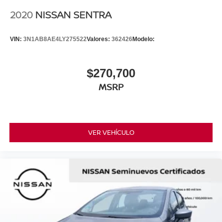
2020
NISSAN SENTRA
VIN:
3N1AB8AE4LY275522
Valores:
362426
Modelo:
$270,700
MSRP
VER VEHÍCULO