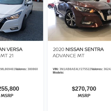
AN VERSA
2020
NISSAN SENTRA
MT 21
ADVANCE MT
ML869461
Valores:
380860
VIN:
3N1AB8AE4LY275522
Valores:
3624
Modelo:
255,800
$270,700
MSRP
MSRP