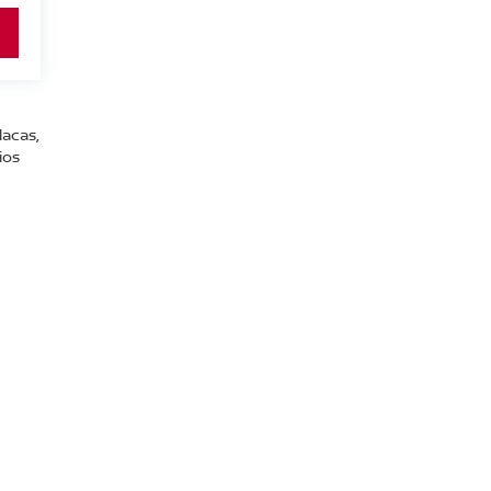
lacas,
ios
:
800-711-2886
|
Contáctanos
|
Aviso de Privacidad
|
Mapa