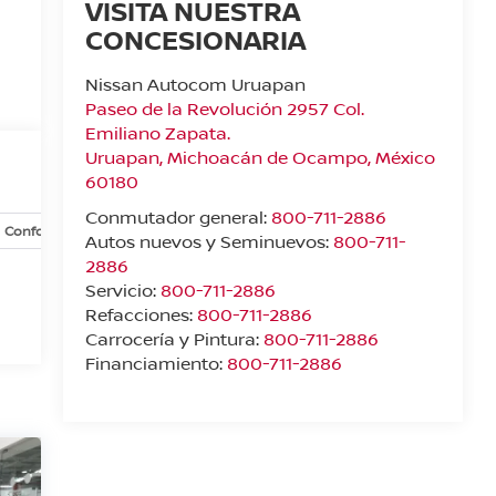
VISITA NUESTRA
CONCESIONARIA
Nissan Autocom Uruapan
Paseo de la Revolución 2957 Col.
Emiliano Zapata.
Uruapan
,
Michoacán de Ocampo
, México
60180
Conmutador general:
800-711-2886
Confort y conveniencia
Exterior
Infoentretenimiento
In
Autos nuevos y Seminuevos:
800-711-
2886
Servicio:
800-711-2886
Refacciones:
800-711-2886
Carrocería y Pintura:
800-711-2886
Financiamiento:
800-711-2886