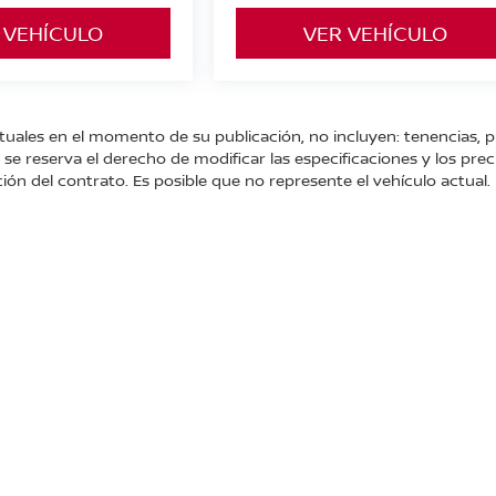
 VEHÍCULO
VER VEHÍCULO
tuales en el momento de su publicación, no incluyen: tenencias, p
e reserva el derecho de modificar las especificaciones y los prec
ión del contrato. Es posible que no represente el vehículo actual.
 Cayetano.,
San Juan del Río,
Querétaro,
México
76807
| Conmutador general