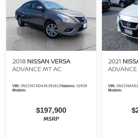
2018
NISSAN VERSA
2021
NISS
ADVANCE MT AC
ADVANCE 
VIN:
3N1CN7AD4JK391613
Valores:
32939
VIN:
3N1CN8AE2
Modelo:
Modelo:
$197,900
$
MSRP