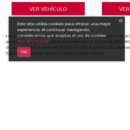
VER VEHÍCULO
VER
Este sitio utiliza cookies para ofrecer una mejor
experiencia. Al continuar navegando,
consideramos que aceptas el uso de cookies.
Los precios y especificaciones indicados en esta página son ac
Más información
accesorios, seguro y gastos administrativos. Grupo AUTOCOM, s
de sus productos comunicándolo al cliente previo a la celebrac
OK
(Opciones, colores, versión y estilo pueden variar).
| Nissan Autocom San Juan del Río
|
Av. Central No. 26, San
del sitio