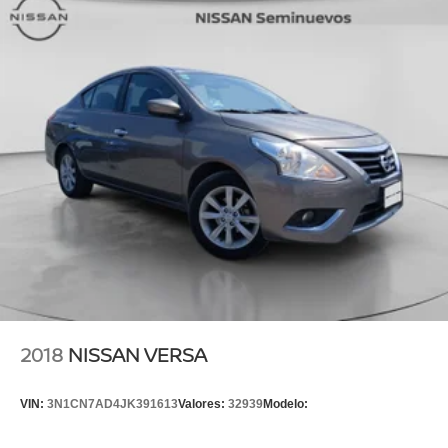
2018
NISSAN VERSA
VIN:
3N1CN7AD4JK391613
Valores:
32939
Modelo: