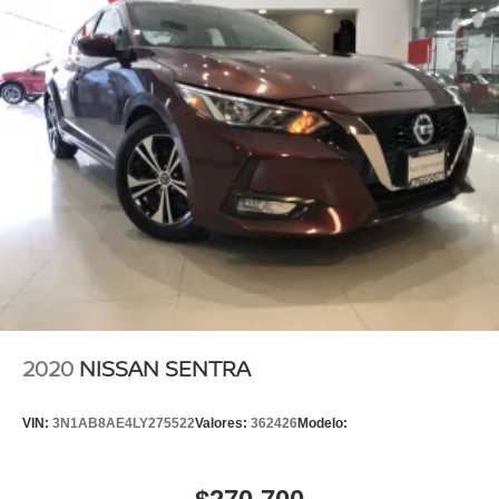
2020
NISSAN SENTRA
VIN:
3N1AB8AE4LY275522
Valores:
362426
Modelo: