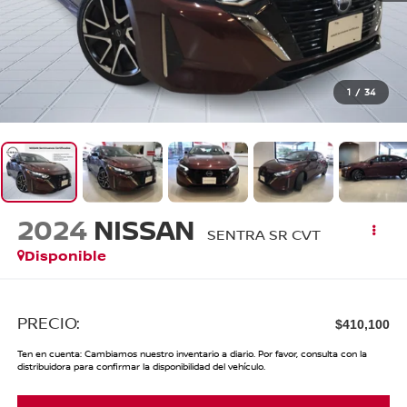
1
/
34
2024
NISSAN
SENTRA SR CVT
Disponible
PRECIO:
$410,100
Ten en cuenta: Cambiamos nuestro inventario a diario. Por favor, consulta con la
distribuidora para confirmar la disponibilidad del vehículo.