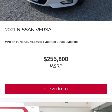
2021
NISSAN VERSA
VIN:
3N1CN8AE2ML869461
Valores:
380860
Modelo:
$255,800
MSRP
VER VEHÍCULO