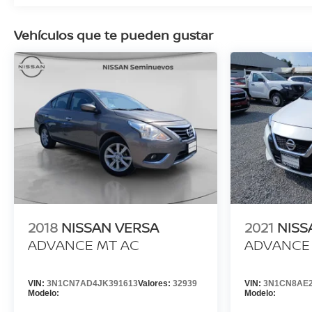
Vehículos que te pueden gustar
2018
NISSAN VERSA
2021
NISS
ADVANCE MT AC
ADVANCE 
VIN:
3N1CN7AD4JK391613
Valores:
32939
VIN:
3N1CN8AE2
Modelo:
Modelo: