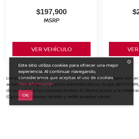
$197,900
$
MSRP
VER VEHÍCULO
VER
Este sitio utiliza cookies para ofrecer una mejor
experiencia. Al continuar navegando,
consideramos que aceptas el uso de cookies.
Los precios y especificaciones indicados en esta página son ac
Más información
accesorios, seguro y gastos administrativos. Grupo AUTOCOM, s
de sus productos comunicándolo al cliente previo a la celebrac
OK
(Opciones, colores, versión y estilo pueden variar).