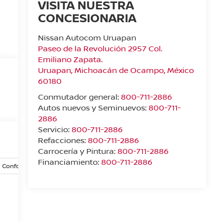
VISITA NUESTRA
CONCESIONARIA
Nissan Autocom Uruapan
Paseo de la Revolución 2957 Col.
Emiliano Zapata.
Uruapan
,
Michoacán de Ocampo
, México
60180
Conmutador general:
800-711-2886
Autos nuevos y Seminuevos:
800-711-
2886
Servicio:
800-711-2886
Refacciones:
800-711-2886
Carrocería y Pintura:
800-711-2886
Financiamiento:
800-711-2886
Confort y conveniencia
Exterior
Infoentretenimiento
In