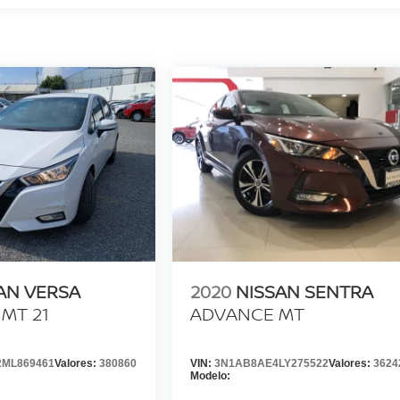
AN VERSA
2020
NISSAN SENTRA
MT 21
ADVANCE MT
ML869461
Valores:
380860
VIN:
3N1AB8AE4LY275522
Valores:
3624
Modelo: