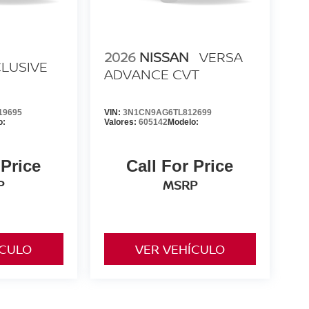
2026
NISSAN
VERSA
LUSIVE
ADVANCE CVT
19695
VIN:
3N1CN9AG6TL812699
o:
Valores:
605142
Modelo:
 Price
Call For Price
P
MSRP
ÍCULO
VER VEHÍCULO