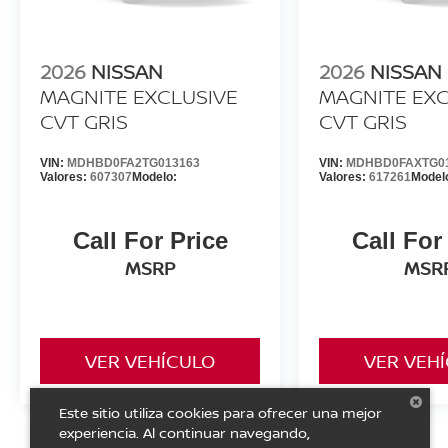
2026
NISSAN
2026
NISSAN
MAGNITE EXCLUSIVE
MAGNITE EXC
CVT GRIS
CVT GRIS
VIN:
MDHBD0FA2TG013163
VIN:
MDHBD0FAXTG0
Valores:
607307
Modelo:
Valores:
617261
Model
Call For Price
Call For
MSRP
MSR
VER VEHÍCULO
VER VEH
Este sitio utiliza cookies para ofrecer una mejor
experiencia. Al continuar navegando,