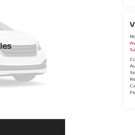
V
Ni
Av
les
Sa
C
A
Se
Re
Ca
F