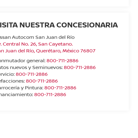
ISITA NUESTRA CONCESIONARIA
ssan Autocom San Juan del Río
. Central No. 26, San Cayetano.
n Juan del Río
,
Querétaro
, México
76807
onmutador general:
800-711-2886
utos nuevos y Seminuevos:
800-711-2886
rvicio:
800-711-2886
facciones:
800-711-2886
rrocería y Pintura:
800-711-2886
inanciamiento:
800-711-2886