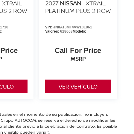
XTRAIL
2027
NISSAN
XTRAIL
US 2 ROW
PLATINUM PLUS 2 ROW
1710
VIN:
JN8AT3MT4VW101861
o:
Valores:
618008
Modelo:
 Price
Call For Price
P
MSRP
ÍCULO
VER VEHÍCULO
ctuales en el momento de su publicación, no incluyen:
s. Grupo AUTOCOM, se reserva el derecho de modificar las
l cliente previo a la celebración del contrato. Es posible
n y estilo pueden variar).