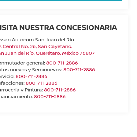
ISITA NUESTRA CONCESIONARIA
ssan Autocom San Juan del Río
. Central No. 26, San Cayetano.
n Juan del Río
,
Querétaro
, México
76807
onmutador general:
800-711-2886
utos nuevos y Seminuevos:
800-711-2886
rvicio:
800-711-2886
facciones:
800-711-2886
rrocería y Pintura:
800-711-2886
inanciamiento:
800-711-2886