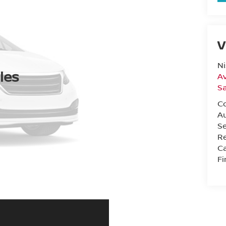
V
Ni
les
Av
Sa
C
A
Se
Re
Ca
F