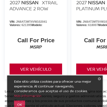
2027
NISSAN
XTRAIL
2027
NISSAN
ADVANCE 2 ROW
PLATINUM PL
VIN:
JN8AT3MT4VW102041
VIN:
JN8AT3MT5VW10
Valores:
621395
Modelo:
Valores:
618007
Model
Call For Price
Call For
MSRP
MSR
VER VEHÍCULO
VER VEH
Este sitio utiliza cookies para ofrecer una mejor
experiencia. Al continuar navegando,
consideramos que aceptas el uso de cookies.
Los precios y especificaciones indicados en esta página son a
Más información
tenencias, placas, accesorios, seguro y gastos administrativo
especificaciones y los precios de sus productos comunicándolo a
OK
que no represente el vehículo actual. (Opciones, colores, versió