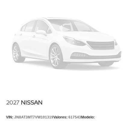
2027
NISSAN
VIN:
JN8AT3MT7VW101319
Valores:
617543
Modelo: