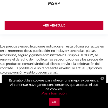
MSRP
VER VEHÍCULO
Los precios y especificaciones indicados en esta página son actuales
en el momento de su publicación, no incluyen: tenencias, placas,
accesorios, seguro y gastos administrativos. Grupo AUTOCOM, se
reserva el derecho de modificar las especificaciones y los precios de
sus productos comunicándolo al cliente previo a la celebración del
contrato. Es posible que no represente el vehículo actual. (Opciones,
colores, versión y estilo pueden variar).
Este sitio utiliza cookies para ofrecer una mejor experiencia.
Al continuar navegando, consideramos que aceptas el uso
de cookies.
Más información
| Nissan Autocom San Juan del Río
|
Av. Central No. 26, San Cayetano.,
San
OK
Juan del Río,
Querétaro,
México
76807
| Conmutador general:
800-711-
2886
|
Contáctanos
|
Aviso de Privacidad
|
Mapa del sitio