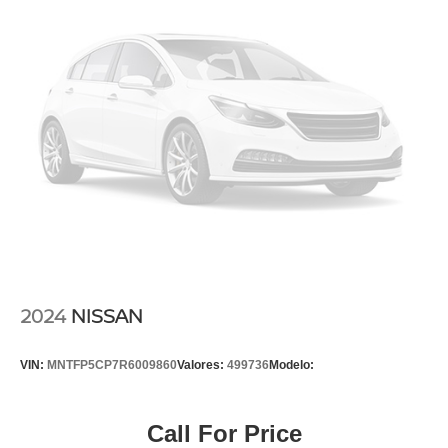
2024
NISSAN
VIN:
MNTFP5CP7R6009860
Valores:
499736
Modelo:
Call For Price