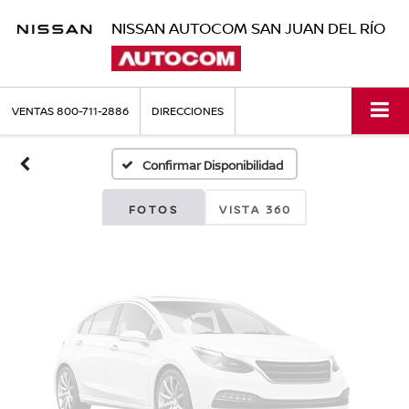
NISSAN AUTOCOM SAN JUAN DEL RÍO
Fotos No
Disponibles
VENTAS
800-711-2886
DIRECCIONES
Confirmar Disponibilidad
Por favor, revise luego
FOTOS
VISTA 360