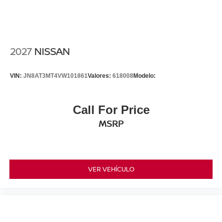
2027
NISSAN
VIN:
JN8AT3MT4VW101861
Valores:
618008
Modelo:
Call For Price
MSRP
VER VEHÍCULO