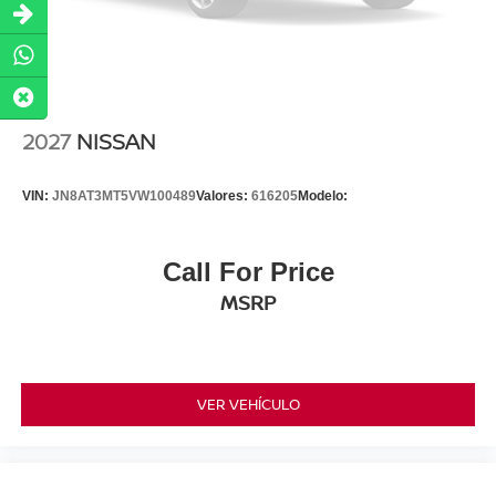
2027
NISSAN
VIN:
JN8AT3MT5VW100489
Valores:
616205
Modelo:
Call For Price
MSRP
VER VEHÍCULO