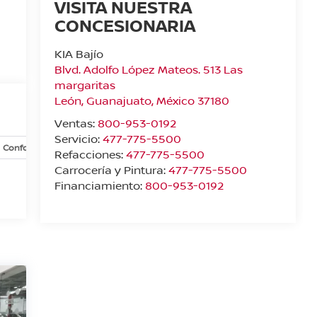
VISITA NUESTRA
CONCESIONARIA
KIA Bajío
Blvd. Adolfo López Mateos. 513 Las
margaritas
León
,
Guanajuato
, México
37180
Ventas:
800-953-0192
Servicio:
477-775-5500
Confort y conveniencia
Exterior
Infoentretenimiento
In
Refacciones:
477-775-5500
Carrocería y Pintura:
477-775-5500
Financiamiento:
800-953-0192