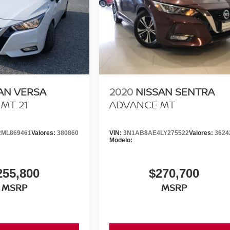
AN VERSA
2020
NISSAN SENTRA
MT 21
ADVANCE MT
ML869461
Valores:
380860
VIN:
3N1AB8AE4LY275522
Valores:
3624
Modelo:
255,800
$270,700
MSRP
MSRP