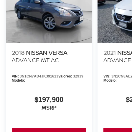
2018
NISSAN VERSA
2021
NISS
ADVANCE MT AC
ADVANCE 
VIN:
3N1CN7AD4JK391613
Valores:
32939
VIN:
3N1CN8AE2
Modelo:
Modelo:
$197,900
$
MSRP