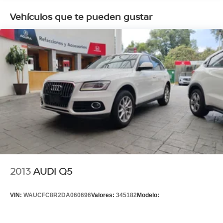
Vehículos que te pueden gustar
2013
AUDI Q5
VIN:
WAUCFC8R2DA060696
Valores:
345182
Modelo: