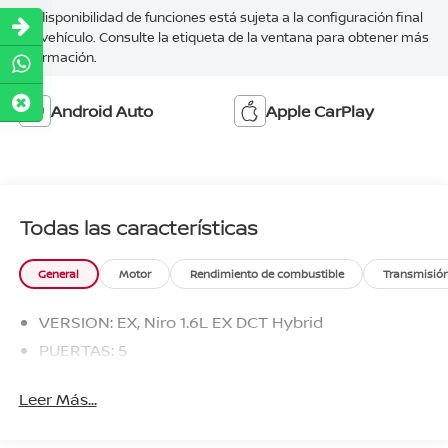
La disponibilidad de funciones está sujeta a la configuración final
del vehículo. Consulte la etiqueta de la ventana para obtener más
información.
Android Auto
Apple CarPlay
Todas las características
General
Motor
Rendimiento de combustible
Transmisió
VERSION: EX, Niro 1.6L EX DCT Hybrid
PUERTAS: 5
Leer Más...