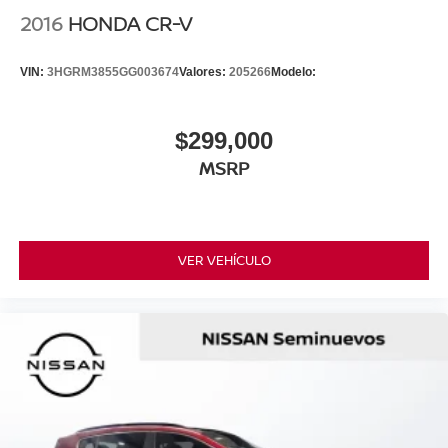
2016
HONDA CR-V
VIN:
3HGRM3855GG003674
Valores:
205266
Modelo:
$299,000
MSRP
VER VEHÍCULO