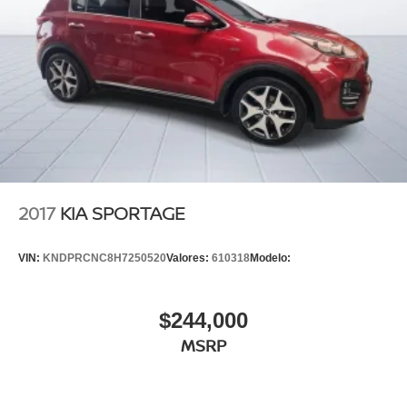
2017
KIA SPORTAGE
VIN:
KNDPRCNC8H7250520
Valores:
610318
Modelo:
$244,000
MSRP