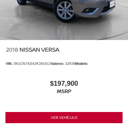
2018
NISSAN VERSA
VIN:
3N1CN7AD4JK391613
Valores:
32939
Modelo:
$197,900
MSRP
VER VEHÍCULO