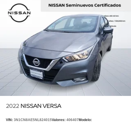
2022
NISSAN VERSA
VIN:
3N1CN8AE5NL824015
Valores:
406407
Modelo: