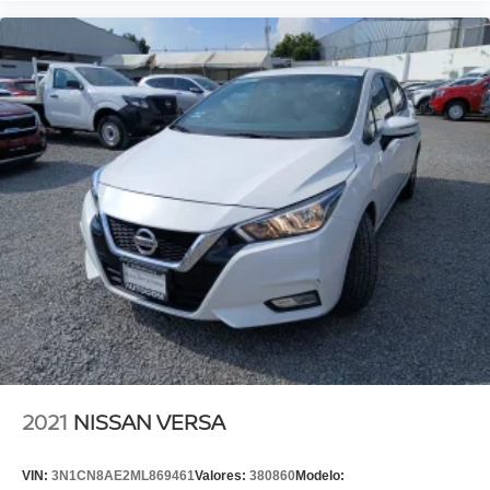
2021
NISSAN VERSA
VIN:
3N1CN8AE2ML869461
Valores:
380860
Modelo: