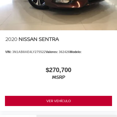
2020
NISSAN SENTRA
VIN:
3N1AB8AE4LY275522
Valores:
362426
Modelo:
$270,700
MSRP
VER VEHÍCULO