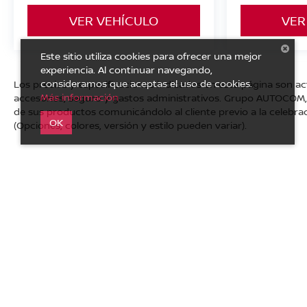
VER VEHÍCULO
VER
Este sitio utiliza cookies para ofrecer una mejor
experiencia. Al continuar navegando,
consideramos que aceptas el uso de cookies.
Los precios y especificaciones indicados en esta página son ac
Más información
accesorios, seguro y gastos administrativos. Grupo AUTOCOM, s
de sus productos comunicándolo al cliente previo a la celebrac
OK
(Opciones, colores, versión y estilo pueden variar).
| Nissan Autocom San Juan del Río
|
Av. Central No. 26, San
del sitio