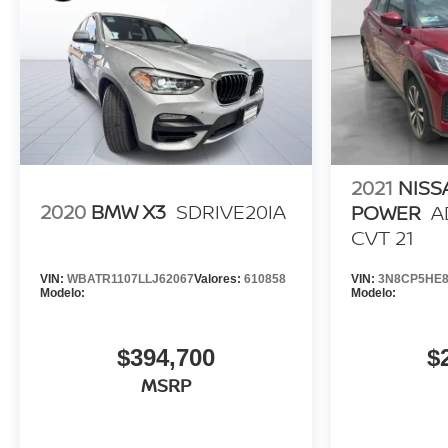
2021
NISS
2020
BMW X3
SDRIVE20IA
POWER
A
CVT 21
VIN:
WBATR1107LLJ62067
Valores:
610858
VIN:
3N8CP5HE8
Modelo:
Modelo:
$394,700
$
MSRP