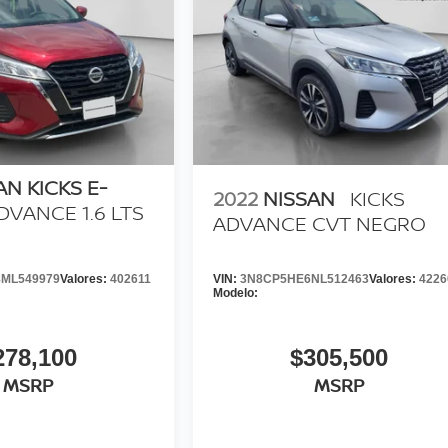
AN KICKS E-
2022
NISSAN
KICKS
DVANCE 1.6 LTS
ADVANCE CVT NEGRO
ML549979
Valores:
402611
VIN:
3N8CP5HE6NL512463
Valores:
4226
Modelo:
278,100
$305,500
MSRP
MSRP