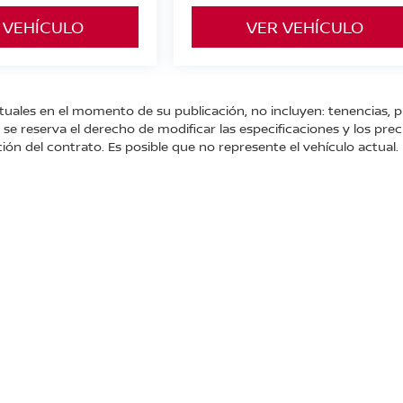
 VEHÍCULO
VER VEHÍCULO
tuales en el momento de su publicación, no incluyen: tenencias, p
e reserva el derecho de modificar las especificaciones y los prec
ión del contrato. Es posible que no represente el vehículo actual.
 Cayetano.,
San Juan del Río,
Querétaro,
México
76807
| Conmutador general