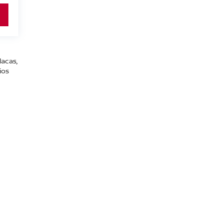
lacas,
ios
:
800-711-2886
|
Contáctanos
|
Aviso de Privacidad
|
Mapa