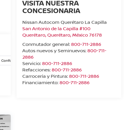
VISITA NUESTRA
CONCESIONARIA
Nissan Autocom Querétaro La Capilla
San Antonio de la Capilla #100
Querétaro
,
Querétaro
, México
76178
Conmutador general:
800-711-2886
Autos nuevos y Seminuevos:
800-711-
2886
Confort y conveniencia
Exterior
Infoentretenimiento
In
Servicio:
800-711-2886
Refacciones:
800-711-2886
Carrocería y Pintura:
800-711-2886
Financiamiento:
800-711-2886