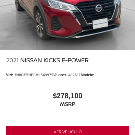
2021
NISSAN KICKS E-POWER
VIN:
3N8CP5HE8ML549979
Valores:
402611
Modelo:
$278,100
MSRP
VER VEHÍCULO