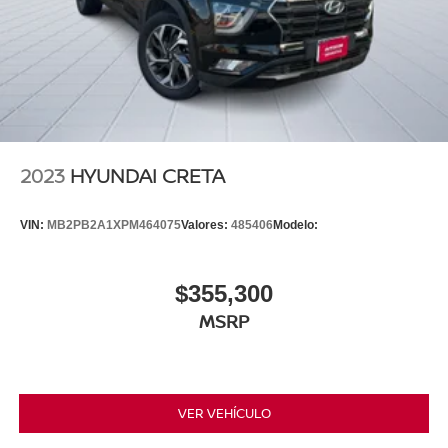
2023
HYUNDAI CRETA
VIN:
MB2PB2A1XPM464075
Valores:
485406
Modelo:
$355,300
MSRP
VER VEHÍCULO