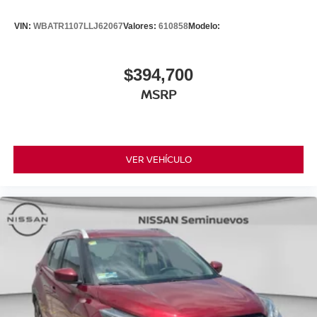
VIN:
WBATR1107LLJ62067
Valores:
610858
Modelo:
$394,700
MSRP
VER VEHÍCULO