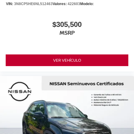
VIN:
3N8CP5HE6NL512463
Valores:
422603
Modelo:
$305,500
MSRP
VER VEHÍCULO