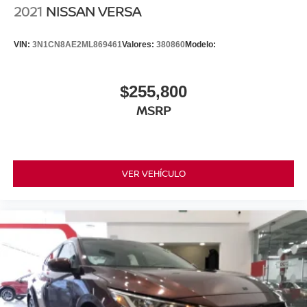
2021
NISSAN VERSA
VIN:
3N1CN8AE2ML869461
Valores:
380860
Modelo:
$255,800
MSRP
VER VEHÍCULO