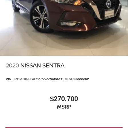
2020
NISSAN SENTRA
VIN:
3N1AB8AE4LY275522
Valores:
362426
Modelo:
$270,700
MSRP